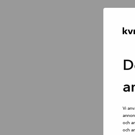
D
a
Vi anv
annons
och an
och an