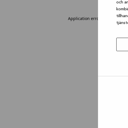
och an
kombi
tillha
Application error: a client-sid
tjänst
Tillåt
urval