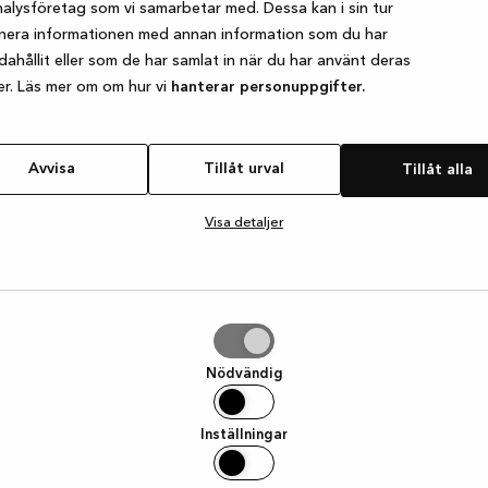
alysföretag som vi samarbetar med. Dessa kan i sin tur
nera informationen med annan information som du har
ndahållit eller som de har samlat in när du har använt deras
e exception has occurred
while loading
www.kvik.se
(see the browser
er. Läs mer om om hur vi
hanterar personuppgifter.
Avvisa
Tillåt urval
Tillåt alla
Visa detaljer
Nödvändig
Inställningar