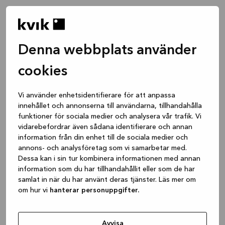
Denna webbplats använder
cookies
Vi använder enhetsidentifierare för att anpassa
innehållet och annonserna till användarna, tillhandahålla
funktioner för sociala medier och analysera vår trafik. Vi
vidarebefordrar även sådana identifierare och annan
information från din enhet till de sociala medier och
annons- och analysföretag som vi samarbetar med.
Dessa kan i sin tur kombinera informationen med annan
information som du har tillhandahållit eller som de har
samlat in när du har använt deras tjänster. Läs mer om
om hur vi
hanterar personuppgifter.
Application error: a client-side exception has occurred
while
loading
www.kvik.se
(see the browser console for more
Avvisa