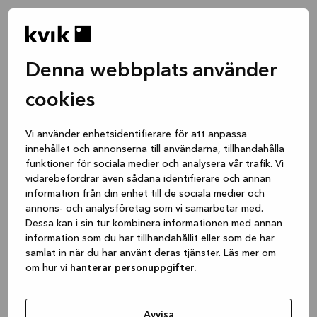
Denna webbplats använder
cookies
Vi använder enhetsidentifierare för att anpassa
innehållet och annonserna till användarna, tillhandahålla
funktioner för sociala medier och analysera vår trafik. Vi
vidarebefordrar även sådana identifierare och annan
information från din enhet till de sociala medier och
annons- och analysföretag som vi samarbetar med.
Dessa kan i sin tur kombinera informationen med annan
information som du har tillhandahållit eller som de har
samlat in när du har använt deras tjänster. Läs mer om
om hur vi
hanterar personuppgifter.
Application error: a client-side exception has occurred
while
loading
www.kvik.se
(see the browser console for more
Avvisa