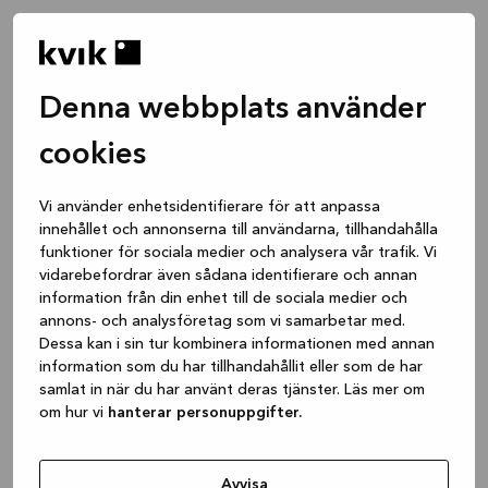
Denna webbplats använder
cookies
Vi använder enhetsidentifierare för att anpassa
innehållet och annonserna till användarna, tillhandahålla
funktioner för sociala medier och analysera vår trafik. Vi
vidarebefordrar även sådana identifierare och annan
information från din enhet till de sociala medier och
annons- och analysföretag som vi samarbetar med.
Dessa kan i sin tur kombinera informationen med annan
information som du har tillhandahållit eller som de har
samlat in när du har använt deras tjänster. Läs mer om
om hur vi
hanterar personuppgifter.
Application error: a client-side exception has occurred
while
loading
www.kvik.se
(see the browser console for more
Avvisa