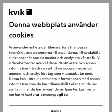
Denna webbplats använder
cookies
Vi använder enhetsidentifierare för att anpassa
innehållet och annonserna till användarna, tillhandahålla
funktioner för sociala medier och analysera vår trafik. Vi
vidarebefordrar även sådana identifierare och annan
information från din enhet till de sociala medier och
annons- och analysföretag som vi samarbetar med.
Dessa kan i sin tur kombinera informationen med annan
information som du har tillhandahållit eller som de har
samlat in när du har använt deras tjänster. Läs mer om
om hur vi
hanterar personuppgifter.
Application error: a client-side exception has occurred
while
loading
www.kvik.se
(see the browser console for more
Avvisa