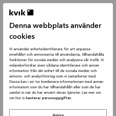
Denna webbplats använder
cookies
Vi använder enhetsidentifierare för att anpassa
innehållet och annonserna till användarna, tillhandahålla
funktioner för sociala medier och analysera vår trafik. Vi
vidarebefordrar även sådana identifierare och annan
information från din enhet till de sociala medier och
annons- och analysföretag som vi samarbetar med.
Dessa kan i sin tur kombinera informationen med annan
information som du har tillhandahållit eller som de har
samlat in när du har använt deras tjänster. Läs mer om
om hur vi
hanterar personuppgifter.
Application error: a client-side exception has occurred
while
loading
www.kvik.se
(see the browser console for more
Avvisa