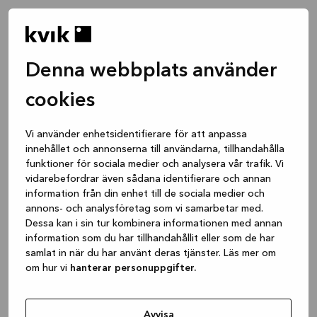
Denna webbplats använder
cookies
Vi använder enhetsidentifierare för att anpassa
innehållet och annonserna till användarna, tillhandahålla
funktioner för sociala medier och analysera vår trafik. Vi
vidarebefordrar även sådana identifierare och annan
information från din enhet till de sociala medier och
annons- och analysföretag som vi samarbetar med.
Dessa kan i sin tur kombinera informationen med annan
information som du har tillhandahållit eller som de har
samlat in när du har använt deras tjänster. Läs mer om
om hur vi
hanterar personuppgifter.
Application error: a client-side exception has occurred
while
loading
www.kvik.se
(see the browser console for more
Avvisa