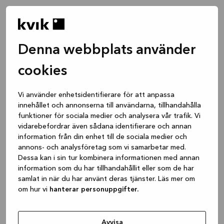
Denna webbplats använder
cookies
Vi använder enhetsidentifierare för att anpassa
innehållet och annonserna till användarna, tillhandahålla
funktioner för sociala medier och analysera vår trafik. Vi
vidarebefordrar även sådana identifierare och annan
information från din enhet till de sociala medier och
annons- och analysföretag som vi samarbetar med.
Dessa kan i sin tur kombinera informationen med annan
information som du har tillhandahållit eller som de har
samlat in när du har använt deras tjänster. Läs mer om
om hur vi
hanterar personuppgifter.
Application error: a client-side exception has occurred
while
loading
www.kvik.se
(see the browser console for more
Avvisa