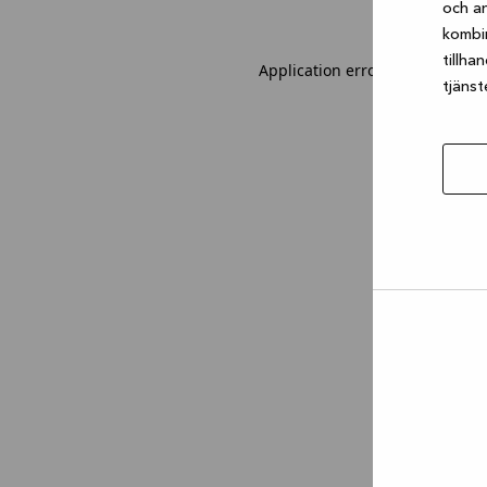
och an
kombi
tillha
Application error: a client-sid
tjänst
Tillåt
urval