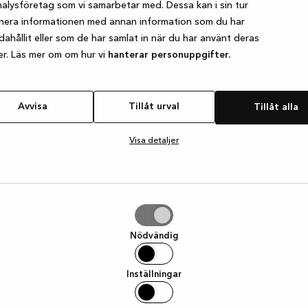
alysföretag som vi samarbetar med. Dessa kan i sin tur
nera informationen med annan information som du har
ndahållit eller som de har samlat in när du har använt deras
e exception has occurred
while loading
www.kvik.se
(see the browser
er. Läs mer om om hur vi
hanterar personuppgifter.
Avvisa
Tillåt urval
Tillåt alla
Visa detaljer
Nödvändig
Inställningar