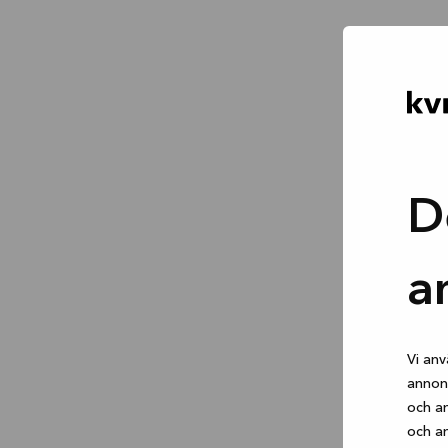
D
a
Vi anv
annons
och an
och an