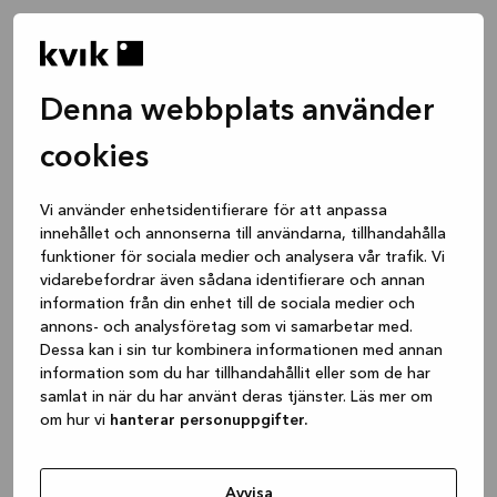
Denna webbplats använder
cookies
Vi använder enhetsidentifierare för att anpassa
innehållet och annonserna till användarna, tillhandahålla
funktioner för sociala medier och analysera vår trafik. Vi
vidarebefordrar även sådana identifierare och annan
information från din enhet till de sociala medier och
annons- och analysföretag som vi samarbetar med.
Dessa kan i sin tur kombinera informationen med annan
information som du har tillhandahållit eller som de har
samlat in när du har använt deras tjänster. Läs mer om
om hur vi
hanterar personuppgifter.
Application error: a client-side exception has occurred
while
loading
www.kvik.se
(see the browser console for more
Avvisa