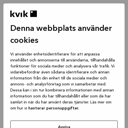
Denna webbplats använder
cookies
Vi använder enhetsidentifierare för att anpassa
innehållet och annonserna till användarna, tillhandahålla
funktioner för sociala medier och analysera vår trafik. Vi
vidarebefordrar även sådana identifierare och annan
information från din enhet till de sociala medier och
annons- och analysföretag som vi samarbetar med.
Dessa kan i sin tur kombinera informationen med annan
information som du har tillhandahållit eller som de har
samlat in när du har använt deras tjänster. Läs mer om
om hur vi
hanterar personuppgifter.
Application error: a client-side exception has occurred
while
loading
www.kvik.se
(see the browser console for more
Avvisa