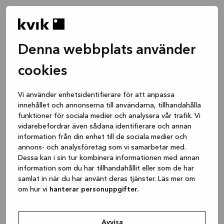
Denna webbplats använder
cookies
Vi använder enhetsidentifierare för att anpassa
innehållet och annonserna till användarna, tillhandahålla
funktioner för sociala medier och analysera vår trafik. Vi
vidarebefordrar även sådana identifierare och annan
information från din enhet till de sociala medier och
annons- och analysföretag som vi samarbetar med.
Dessa kan i sin tur kombinera informationen med annan
information som du har tillhandahållit eller som de har
samlat in när du har använt deras tjänster. Läs mer om
om hur vi
hanterar personuppgifter.
Application error: a client-side exception has occurred
while
loading
www.kvik.se
(see the browser console for more
Avvisa