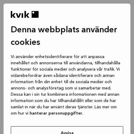
Denna webbplats använder
cookies
Vi använder enhetsidentifierare för att anpassa
innehållet och annonserna till användarna, tillhandahålla
funktioner för sociala medier och analysera vår trafik. Vi
vidarebefordrar även sådana identifierare och annan
information från din enhet till de sociala medier och
annons- och analysföretag som vi samarbetar med.
Dessa kan i sin tur kombinera informationen med annan
information som du har tillhandahållit eller som de har
samlat in när du har använt deras tjänster. Läs mer om
om hur vi
hanterar personuppgifter.
Application error: a client-side exception has occurred
while
loading
www.kvik.se
(see the browser console for more
Avvisa