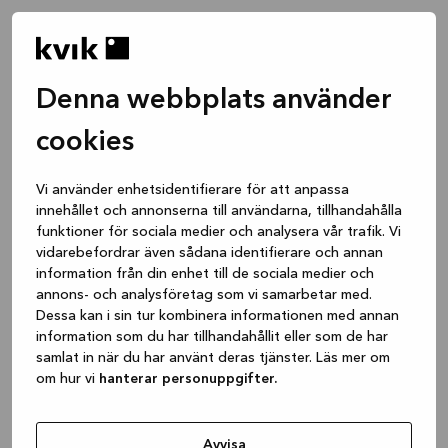
Denna webbplats använder
cookies
Vi använder enhetsidentifierare för att anpassa
innehållet och annonserna till användarna, tillhandahålla
funktioner för sociala medier och analysera vår trafik. Vi
vidarebefordrar även sådana identifierare och annan
information från din enhet till de sociala medier och
annons- och analysföretag som vi samarbetar med.
Dessa kan i sin tur kombinera informationen med annan
information som du har tillhandahållit eller som de har
samlat in när du har använt deras tjänster. Läs mer om
om hur vi
hanterar personuppgifter.
Application error: a client-side exception has occurred
while
loading
www.kvik.se
(see the browser console for more
Avvisa