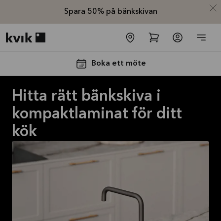
Spara 50% på bänkskivan
Kvik logo
Boka ett möte
Hitta rätt bänkskiva i
kompaktlaminat för ditt
kök
-50% på
bänkskivan
Kampanjen gäller
2026-08-31
Läs
mer