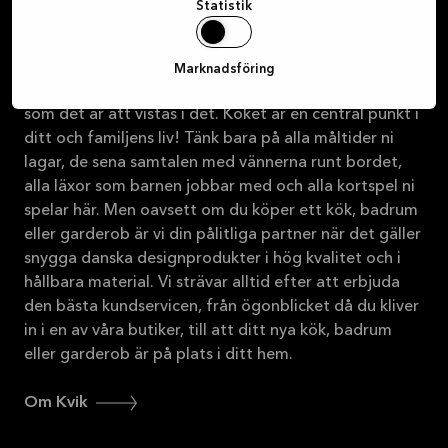
Statistik
Marknadsföring
Vi tycker att det ska vara lika trevligt att köpa ett kök
som det är att vistas i det. Köket är en central punkt i
ditt och familjens liv! Tänk bara på alla måltider ni
lagar, de sena samtalen med vännerna runt bordet,
alla läxor som barnen jobbar med och alla kortspel ni
spelar här. Men oavsett om du köper ett kök, badrum
eller garderob är vi din pålitliga partner när det gäller
snygga danska designprodukter i hög kvalitet och i
hållbara material. Vi strävar alltid efter att erbjuda
den bästa kundservicen, från ögonblicket då du kliver
in i en av våra butiker, till att ditt nya kök, badrum
eller garderob är på plats i ditt hem.
Om Kvik