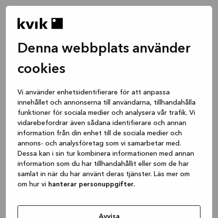
Denna webbplats använder
cookies
Vi använder enhetsidentifierare för att anpassa
innehållet och annonserna till användarna, tillhandahålla
funktioner för sociala medier och analysera vår trafik. Vi
vidarebefordrar även sådana identifierare och annan
information från din enhet till de sociala medier och
annons- och analysföretag som vi samarbetar med.
Dessa kan i sin tur kombinera informationen med annan
information som du har tillhandahållit eller som de har
samlat in när du har använt deras tjänster. Läs mer om
om hur vi
hanterar personuppgifter.
Application error: a client-side exception has occurred
while
loading
www.kvik.se
(see the browser console for more
Avvisa