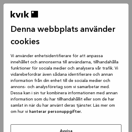
Denna webbplats använder
cookies
Vi använder enhetsidentifierare för att anpassa
innehållet och annonserna till användarna, tillhandahålla
funktioner för sociala medier och analysera vår trafik. Vi
vidarebefordrar även sådana identifierare och annan
information från din enhet till de sociala medier och
annons- och analysföretag som vi samarbetar med.
Dessa kan i sin tur kombinera informationen med annan
information som du har tillhandahållit eller som de har
samlat in när du har använt deras tjänster. Läs mer om
om hur vi
hanterar personuppgifter.
Application error: a client-side exception has occurred
while
loading
www.kvik.se
(see the browser console for more
Avvisa