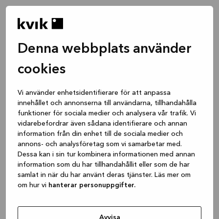
Denna webbplats använder
cookies
Vi använder enhetsidentifierare för att anpassa
innehållet och annonserna till användarna, tillhandahålla
funktioner för sociala medier och analysera vår trafik. Vi
vidarebefordrar även sådana identifierare och annan
information från din enhet till de sociala medier och
annons- och analysföretag som vi samarbetar med.
Dessa kan i sin tur kombinera informationen med annan
information som du har tillhandahållit eller som de har
samlat in när du har använt deras tjänster. Läs mer om
om hur vi
hanterar personuppgifter.
Application error: a client-side exception has occurred
while
loading
www.kvik.se
(see the browser console for more
Avvisa