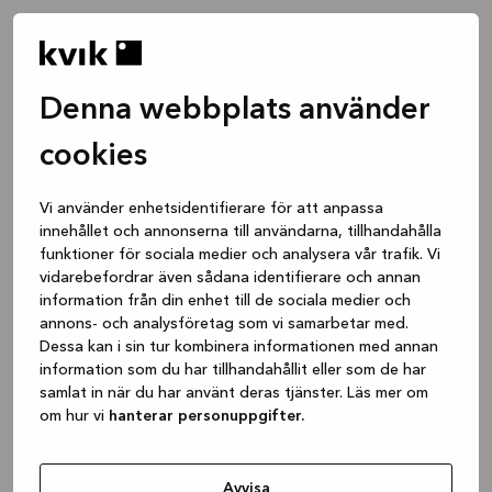
Denna webbplats använder
cookies
Vi använder enhetsidentifierare för att anpassa
innehållet och annonserna till användarna, tillhandahålla
funktioner för sociala medier och analysera vår trafik. Vi
vidarebefordrar även sådana identifierare och annan
information från din enhet till de sociala medier och
annons- och analysföretag som vi samarbetar med.
Dessa kan i sin tur kombinera informationen med annan
information som du har tillhandahållit eller som de har
samlat in när du har använt deras tjänster. Läs mer om
om hur vi
hanterar personuppgifter.
Application error: a client-side exception has occurred
while
loading
www.kvik.se
(see the browser console for more
Avvisa