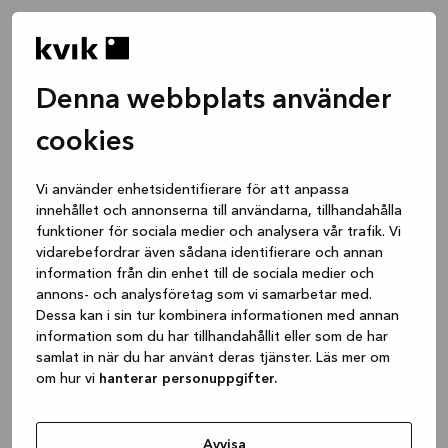
Denna webbplats använder
cookies
Vi använder enhetsidentifierare för att anpassa
innehållet och annonserna till användarna, tillhandahålla
funktioner för sociala medier och analysera vår trafik. Vi
vidarebefordrar även sådana identifierare och annan
information från din enhet till de sociala medier och
annons- och analysföretag som vi samarbetar med.
Dessa kan i sin tur kombinera informationen med annan
information som du har tillhandahållit eller som de har
samlat in när du har använt deras tjänster. Läs mer om
om hur vi
hanterar personuppgifter.
Application error: a client-side exception has occurred
while
loading
www.kvik.se
(see the browser console for more
Avvisa