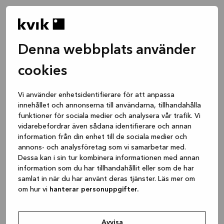
Denna webbplats använder
cookies
Vi använder enhetsidentifierare för att anpassa
innehållet och annonserna till användarna, tillhandahålla
funktioner för sociala medier och analysera vår trafik. Vi
vidarebefordrar även sådana identifierare och annan
information från din enhet till de sociala medier och
annons- och analysföretag som vi samarbetar med.
Dessa kan i sin tur kombinera informationen med annan
information som du har tillhandahållit eller som de har
samlat in när du har använt deras tjänster. Läs mer om
om hur vi
hanterar personuppgifter.
Application error: a client-side exception has occurred
while
loading
www.kvik.se
(see the browser console for more
Avvisa