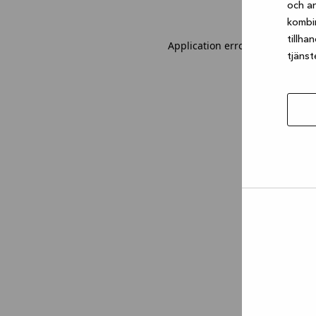
och an
kombi
tillha
Application error: a client-sid
tjänst
Tillåt
urval