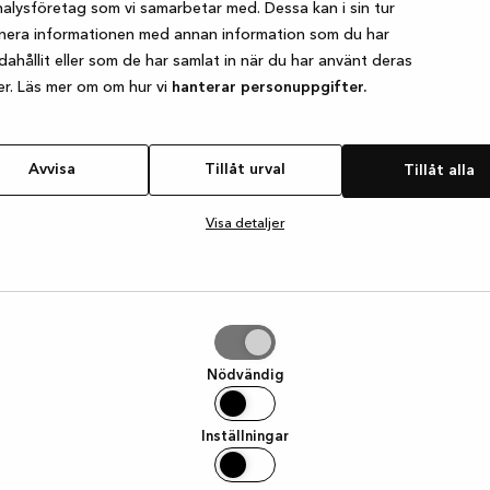
alysföretag som vi samarbetar med. Dessa kan i sin tur
nera informationen med annan information som du har
ndahållit eller som de har samlat in när du har använt deras
e exception has occurred
while loading
www.kvik.se
(see the browser
er. Läs mer om om hur vi
hanterar personuppgifter.
Avvisa
Tillåt urval
Tillåt alla
Visa detaljer
Nödvändig
Inställningar