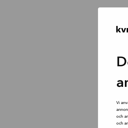
D
a
Vi anv
annons
och an
och an