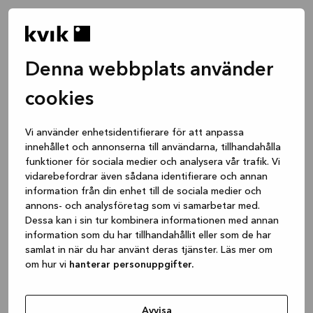
Denna webbplats använder
cookies
Vi använder enhetsidentifierare för att anpassa
innehållet och annonserna till användarna, tillhandahålla
funktioner för sociala medier och analysera vår trafik. Vi
vidarebefordrar även sådana identifierare och annan
information från din enhet till de sociala medier och
annons- och analysföretag som vi samarbetar med.
Dessa kan i sin tur kombinera informationen med annan
information som du har tillhandahållit eller som de har
samlat in när du har använt deras tjänster. Läs mer om
om hur vi
hanterar personuppgifter.
Application error: a client-side exception has occurred
while
loading
www.kvik.se
(see the browser console for more
Avvisa