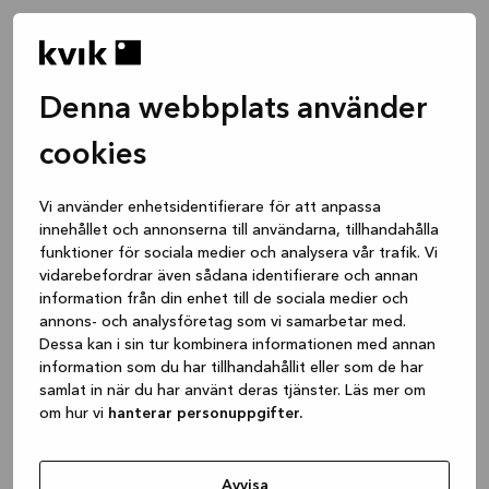
Denna webbplats använder
cookies
Vi använder enhetsidentifierare för att anpassa
innehållet och annonserna till användarna, tillhandahålla
funktioner för sociala medier och analysera vår trafik. Vi
vidarebefordrar även sådana identifierare och annan
information från din enhet till de sociala medier och
annons- och analysföretag som vi samarbetar med.
Dessa kan i sin tur kombinera informationen med annan
information som du har tillhandahållit eller som de har
samlat in när du har använt deras tjänster. Läs mer om
om hur vi
hanterar personuppgifter.
Application error: a client-side exception has occurred
while
loading
www.kvik.se
(see the browser console for more
Avvisa