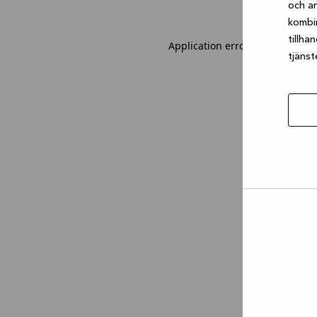
och an
kombi
tillha
Application error: a client-sid
tjänst
Tillåt
urval