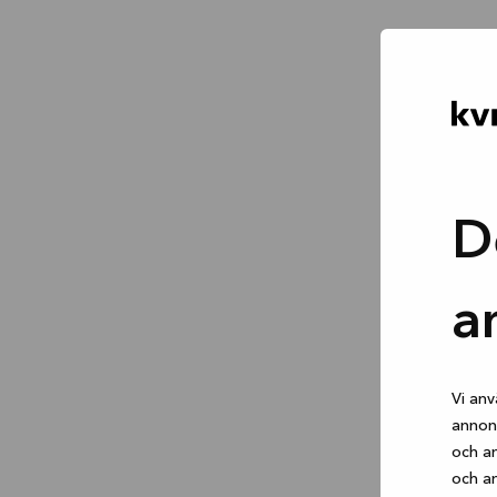
D
a
Vi anv
annons
och an
och an