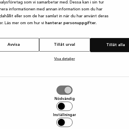
alysföretag som vi samarbetar med. Dessa kan i sin tur
nera informationen med annan information som du har
ndahållit eller som de har samlat in när du har använt deras
e exception has occurred
while loading
www.kvik.se
(see the browser
er. Läs mer om om hur vi
hanterar personuppgifter.
Avvisa
Tillåt urval
Tillåt alla
Visa detaljer
Nödvändig
Inställningar