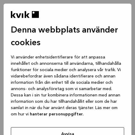
Denna webbplats använder
cookies
Vi använder enhetsidentifierare för att anpassa
innehållet och annonserna till användarna, tillhandahålla
funktioner för sociala medier och analysera vår trafik. Vi
vidarebefordrar även sådana identifierare och annan
information från din enhet till de sociala medier och
annons- och analysföretag som vi samarbetar med.
Dessa kan i sin tur kombinera informationen med annan
information som du har tillhandahållit eller som de har
samlat in när du har använt deras tjänster. Läs mer om
om hur vi
hanterar personuppgifter.
Application error: a client-side exception has occurred
while
loading
www.kvik.se
(see the browser console for more
Avvisa