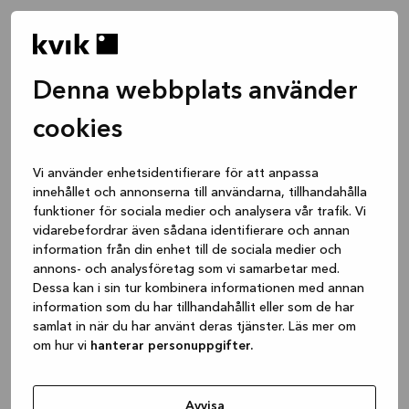
Denna webbplats använder
cookies
Vi använder enhetsidentifierare för att anpassa
innehållet och annonserna till användarna, tillhandahålla
funktioner för sociala medier och analysera vår trafik. Vi
vidarebefordrar även sådana identifierare och annan
information från din enhet till de sociala medier och
annons- och analysföretag som vi samarbetar med.
Dessa kan i sin tur kombinera informationen med annan
information som du har tillhandahållit eller som de har
samlat in när du har använt deras tjänster. Läs mer om
om hur vi
hanterar personuppgifter.
Application error: a client-side exception has occurred
while
loading
www.kvik.se
(see the browser console for more
Avvisa