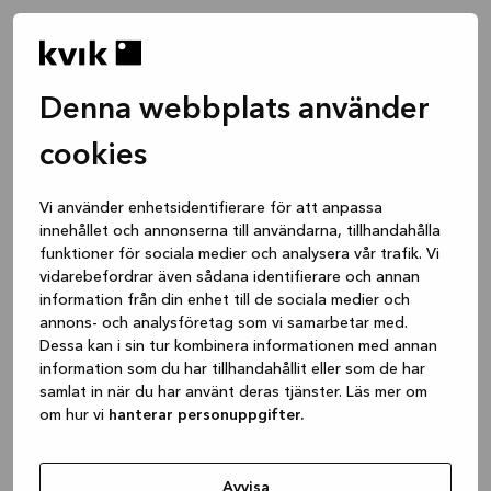
Denna webbplats använder
cookies
Vi använder enhetsidentifierare för att anpassa
innehållet och annonserna till användarna, tillhandahålla
funktioner för sociala medier och analysera vår trafik. Vi
vidarebefordrar även sådana identifierare och annan
information från din enhet till de sociala medier och
annons- och analysföretag som vi samarbetar med.
Dessa kan i sin tur kombinera informationen med annan
information som du har tillhandahållit eller som de har
samlat in när du har använt deras tjänster. Läs mer om
om hur vi
hanterar personuppgifter.
Application error: a client-side exception has occurred
while
loading
www.kvik.se
(see the browser console for more
Avvisa