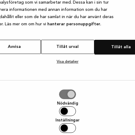
alysföretag som vi samarbetar med. Dessa kan i sin tur
nera informationen med annan information som du har
ndahållit eller som de har samlat in när du har använt deras
e exception has occurred
while loading
www.kvik.se
(see the browser
er. Läs mer om om hur vi
hanterar personuppgifter.
Avvisa
Tillåt urval
Tillåt alla
Visa detaljer
Nödvändig
Inställningar