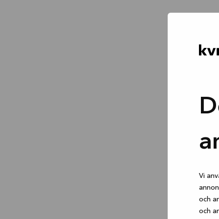
D
a
Vi anv
annons
och an
och an