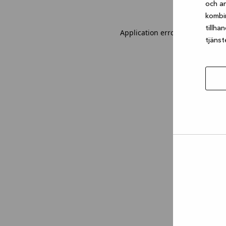
och an
kombi
tillha
Application error: a client-sid
tjänst
Tillåt
urval