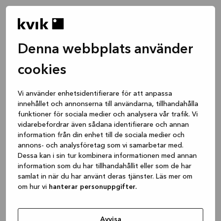
Denna webbplats använder
cookies
Vi använder enhetsidentifierare för att anpassa
innehållet och annonserna till användarna, tillhandahålla
funktioner för sociala medier och analysera vår trafik. Vi
vidarebefordrar även sådana identifierare och annan
information från din enhet till de sociala medier och
annons- och analysföretag som vi samarbetar med.
Dessa kan i sin tur kombinera informationen med annan
information som du har tillhandahållit eller som de har
samlat in när du har använt deras tjänster. Läs mer om
om hur vi
hanterar personuppgifter.
Application error: a client-side exception has occurred
while
loading
www.kvik.se
(see the browser console for more
Avvisa