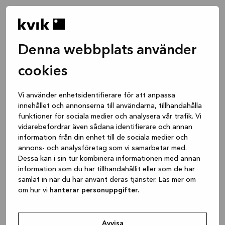
Denna webbplats använder
cookies
Vi använder enhetsidentifierare för att anpassa
innehållet och annonserna till användarna, tillhandahålla
funktioner för sociala medier och analysera vår trafik. Vi
vidarebefordrar även sådana identifierare och annan
information från din enhet till de sociala medier och
annons- och analysföretag som vi samarbetar med.
Dessa kan i sin tur kombinera informationen med annan
information som du har tillhandahållit eller som de har
samlat in när du har använt deras tjänster. Läs mer om
om hur vi
hanterar personuppgifter.
Application error: a client-side exception has occurred
while
loading
www.kvik.se
(see the browser console for more
Avvisa