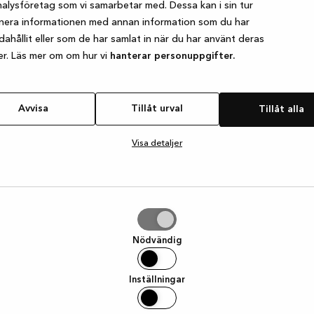
alysföretag som vi samarbetar med. Dessa kan i sin tur
nera informationen med annan information som du har
ndahållit eller som de har samlat in när du har använt deras
e exception has occurred
while loading
www.kvik.se
(see the browser
er. Läs mer om om hur vi
hanterar personuppgifter.
Avvisa
Tillåt urval
Tillåt alla
Visa detaljer
Nödvändig
Inställningar