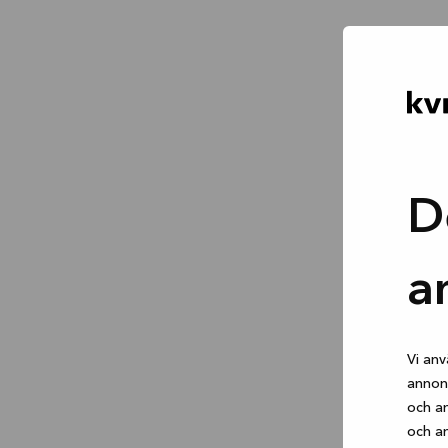
D
a
Vi anv
annons
och an
och an