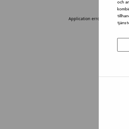
och an
kombi
tillha
Application error: a client-sid
tjänst
Tillåt
urval