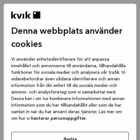
Denna webbplats använder
cookies
Vi använder enhetsidentifierare för att anpassa
innehållet och annonserna till användarna, tillhandahålla
funktioner för sociala medier och analysera vår trafik. Vi
vidarebefordrar även sådana identifierare och annan
information från din enhet till de sociala medier och
annons- och analysföretag som vi samarbetar med.
Dessa kan i sin tur kombinera informationen med annan
information som du har tillhandahållit eller som de har
samlat in när du har använt deras tjänster. Läs mer om
om hur vi
hanterar personuppgifter.
Application error: a client-side exception has occurred
while
loading
www.kvik.se
(see the browser console for more
Avvisa