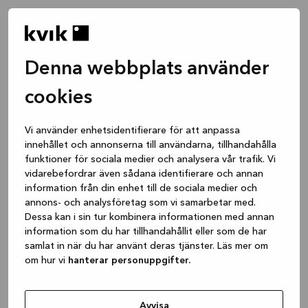
Denna webbplats använder
cookies
Vi använder enhetsidentifierare för att anpassa
innehållet och annonserna till användarna, tillhandahålla
funktioner för sociala medier och analysera vår trafik. Vi
vidarebefordrar även sådana identifierare och annan
information från din enhet till de sociala medier och
annons- och analysföretag som vi samarbetar med.
Dessa kan i sin tur kombinera informationen med annan
information som du har tillhandahållit eller som de har
samlat in när du har använt deras tjänster. Läs mer om
om hur vi
hanterar personuppgifter.
Application error: a client-side exception has occurred
while
loading
www.kvik.se
(see the browser console for more
Avvisa