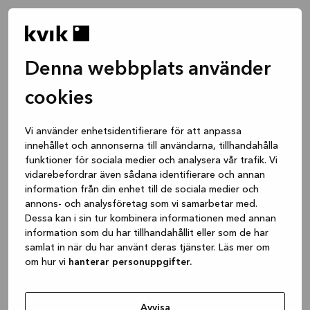
Denna webbplats använder
cookies
Vi använder enhetsidentifierare för att anpassa
innehållet och annonserna till användarna, tillhandahålla
funktioner för sociala medier och analysera vår trafik. Vi
vidarebefordrar även sådana identifierare och annan
information från din enhet till de sociala medier och
annons- och analysföretag som vi samarbetar med.
Dessa kan i sin tur kombinera informationen med annan
information som du har tillhandahållit eller som de har
samlat in när du har använt deras tjänster. Läs mer om
om hur vi
hanterar personuppgifter.
Application error: a client-side exception has occurred
while
loading
www.kvik.se
(see the browser console for more
Avvisa