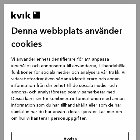
Denna webbplats använder
cookies
Vi använder enhetsidentifierare för att anpassa
innehållet och annonserna till användarna, tillhandahålla
funktioner för sociala medier och analysera vår trafik. Vi
vidarebefordrar även sådana identifierare och annan
information från din enhet till de sociala medier och
annons- och analysföretag som vi samarbetar med.
Dessa kan i sin tur kombinera informationen med annan
information som du har tillhandahållit eller som de har
samlat in när du har använt deras tjänster. Läs mer om
om hur vi
hanterar personuppgifter.
Application error: a client-side exception has occurred
while
loading
www.kvik.se
(see the browser console for more
Avvisa