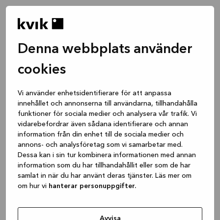
Denna webbplats använder
cookies
Vi använder enhetsidentifierare för att anpassa
innehållet och annonserna till användarna, tillhandahålla
funktioner för sociala medier och analysera vår trafik. Vi
vidarebefordrar även sådana identifierare och annan
information från din enhet till de sociala medier och
annons- och analysföretag som vi samarbetar med.
Dessa kan i sin tur kombinera informationen med annan
information som du har tillhandahållit eller som de har
samlat in när du har använt deras tjänster. Läs mer om
om hur vi
hanterar personuppgifter.
Application error: a client-side exception has occurred
while
loading
www.kvik.se
(see the browser console for more
Avvisa