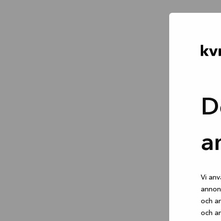
D
a
Vi anv
annons
och an
och an