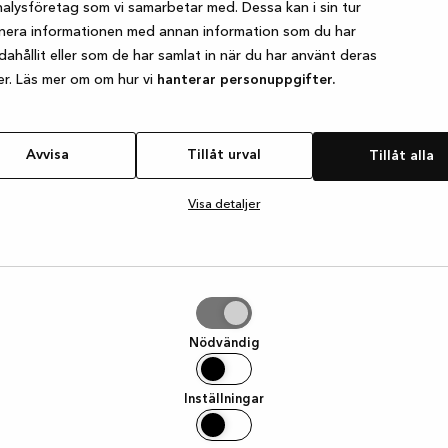
alysföretag som vi samarbetar med. Dessa kan i sin tur
nera informationen med annan information som du har
ndahållit eller som de har samlat in när du har använt deras
e exception has occurred
while loading
www.kvik.se
(see the browser
er. Läs mer om om hur vi
hanterar personuppgifter.
Avvisa
Tillåt urval
Tillåt alla
Visa detaljer
Nödvändig
Inställningar