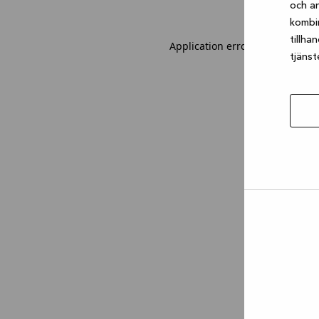
och an
kombi
tillha
Application error: a client-sid
tjänst
Tillåt
urval