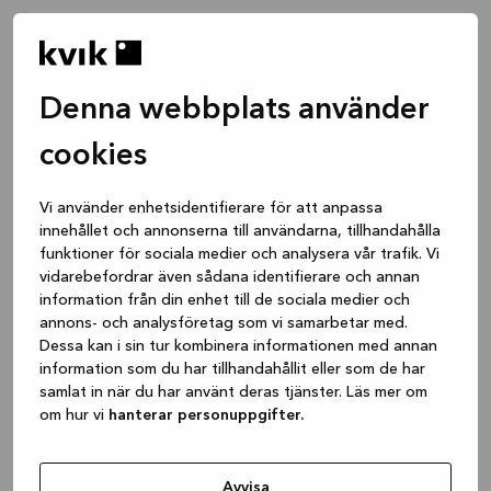
Denna webbplats använder
cookies
Vi använder enhetsidentifierare för att anpassa
innehållet och annonserna till användarna, tillhandahålla
funktioner för sociala medier och analysera vår trafik. Vi
vidarebefordrar även sådana identifierare och annan
information från din enhet till de sociala medier och
annons- och analysföretag som vi samarbetar med.
Dessa kan i sin tur kombinera informationen med annan
information som du har tillhandahållit eller som de har
samlat in när du har använt deras tjänster. Läs mer om
om hur vi
hanterar personuppgifter.
Application error: a client-side exception has occurred
while
loading
www.kvik.se
(see the browser console for more
Avvisa