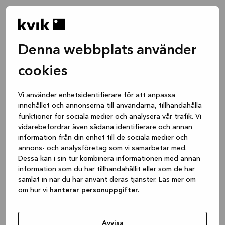
Denna webbplats använder
cookies
Vi använder enhetsidentifierare för att anpassa
innehållet och annonserna till användarna, tillhandahålla
funktioner för sociala medier och analysera vår trafik. Vi
vidarebefordrar även sådana identifierare och annan
information från din enhet till de sociala medier och
annons- och analysföretag som vi samarbetar med.
Dessa kan i sin tur kombinera informationen med annan
information som du har tillhandahållit eller som de har
samlat in när du har använt deras tjänster. Läs mer om
om hur vi
hanterar personuppgifter.
Application error: a client-side exception has occurred
while
loading
www.kvik.se
(see the browser console for more
Avvisa