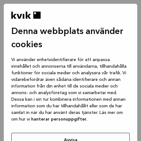
Denna webbplats använder
cookies
Vi använder enhetsidentifierare för att anpassa
innehållet och annonserna till användarna, tillhandahålla
funktioner för sociala medier och analysera vår trafik. Vi
vidarebefordrar även sådana identifierare och annan
information från din enhet till de sociala medier och
annons- och analysföretag som vi samarbetar med.
Dessa kan i sin tur kombinera informationen med annan
information som du har tillhandahållit eller som de har
samlat in när du har använt deras tjänster. Läs mer om
om hur vi
hanterar personuppgifter.
Application error: a client-side exception has occurred
while
loading
www.kvik.se
(see the browser console for more
Avvisa