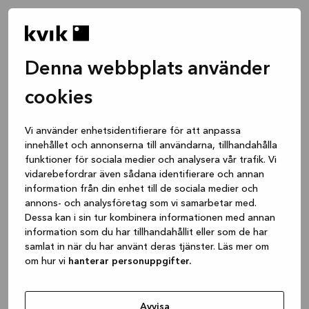
Denna webbplats använder
cookies
Vi använder enhetsidentifierare för att anpassa
innehållet och annonserna till användarna, tillhandahålla
funktioner för sociala medier och analysera vår trafik. Vi
vidarebefordrar även sådana identifierare och annan
information från din enhet till de sociala medier och
annons- och analysföretag som vi samarbetar med.
Dessa kan i sin tur kombinera informationen med annan
information som du har tillhandahållit eller som de har
samlat in när du har använt deras tjänster. Läs mer om
om hur vi
hanterar personuppgifter.
Application error: a client-side exception has occurred
while
loading
www.kvik.se
(see the browser console for more
Avvisa