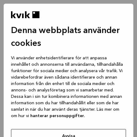
Denna webbplats använder
cookies
Vi använder enhetsidentifierare för att anpassa
innehållet och annonserna till användarna, tillhandahålla
funktioner för sociala medier och analysera vår trafik. Vi
vidarebefordrar även sådana identifierare och annan
information från din enhet till de sociala medier och
annons- och analysföretag som vi samarbetar med.
Dessa kan i sin tur kombinera informationen med annan
information som du har tillhandahållit eller som de har
samlat in när du har använt deras tjänster. Läs mer om
om hur vi
hanterar personuppgifter.
Application error: a client-side exception has occurred
while
loading
www.kvik.se
(see the browser console for more
Avvisa