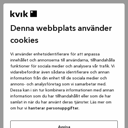
Denna webbplats använder
cookies
Vi använder enhetsidentifierare för att anpassa
innehållet och annonserna till användarna, tillhandahålla
funktioner för sociala medier och analysera vår trafik. Vi
vidarebefordrar även sådana identifierare och annan
information från din enhet till de sociala medier och
annons- och analysföretag som vi samarbetar med.
Dessa kan i sin tur kombinera informationen med annan
information som du har tillhandahållit eller som de har
samlat in när du har använt deras tjänster. Läs mer om
om hur vi
hanterar personuppgifter.
Application error: a client-side exception has occurred
while
loading
www.kvik.se
(see the browser console for more
Avvisa