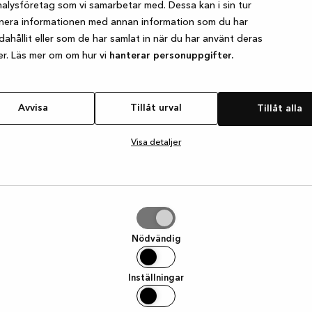
alysföretag som vi samarbetar med. Dessa kan i sin tur
nera informationen med annan information som du har
ndahållit eller som de har samlat in när du har använt deras
e exception has occurred
while loading
www.kvik.se
(see the browser
er. Läs mer om om hur vi
hanterar personuppgifter.
Avvisa
Tillåt urval
Tillåt alla
Visa detaljer
Nödvändig
Inställningar