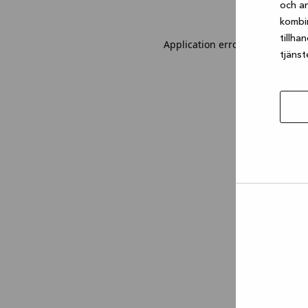
och an
kombi
tillha
Application error: a client-sid
tjänst
Tillåt
urval