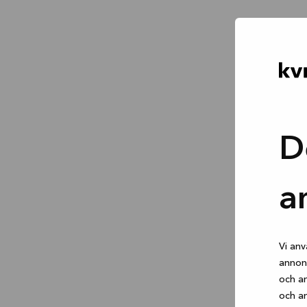
D
a
Vi anv
annons
och an
och an