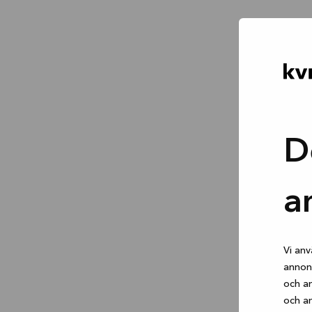
D
a
Vi anv
annons
och an
och an