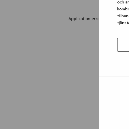
och an
kombi
tillha
Application error: a client-sid
tjänst
Tillåt
urval