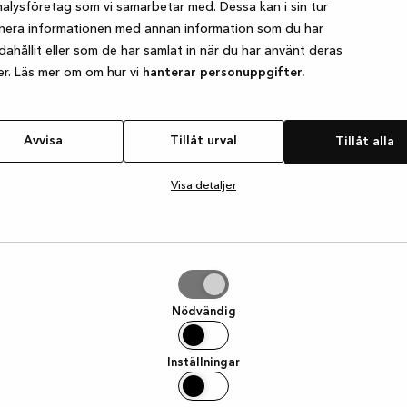
alysföretag som vi samarbetar med. Dessa kan i sin tur
nera informationen med annan information som du har
ndahållit eller som de har samlat in när du har använt deras
e exception has occurred
while loading
www.kvik.se
(see the browser
er. Läs mer om om hur vi
hanterar personuppgifter.
Avvisa
Tillåt urval
Tillåt alla
Visa detaljer
Nödvändig
Inställningar