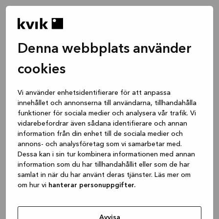
Denna webbplats använder
cookies
Vi använder enhetsidentifierare för att anpassa
innehållet och annonserna till användarna, tillhandahålla
funktioner för sociala medier och analysera vår trafik. Vi
vidarebefordrar även sådana identifierare och annan
information från din enhet till de sociala medier och
annons- och analysföretag som vi samarbetar med.
Dessa kan i sin tur kombinera informationen med annan
information som du har tillhandahållit eller som de har
samlat in när du har använt deras tjänster. Läs mer om
om hur vi
hanterar personuppgifter.
Application error: a client-side exception has occurred
while
loading
www.kvik.se
(see the browser console for more
Avvisa