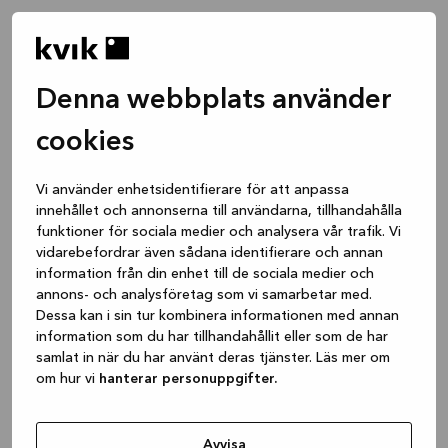
Denna webbplats använder
cookies
Vi använder enhetsidentifierare för att anpassa
innehållet och annonserna till användarna, tillhandahålla
funktioner för sociala medier och analysera vår trafik. Vi
vidarebefordrar även sådana identifierare och annan
information från din enhet till de sociala medier och
annons- och analysföretag som vi samarbetar med.
Dessa kan i sin tur kombinera informationen med annan
information som du har tillhandahållit eller som de har
samlat in när du har använt deras tjänster. Läs mer om
om hur vi
hanterar personuppgifter.
Application error: a client-side exception has occurred
while
loading
www.kvik.se
(see the browser console for more
Avvisa