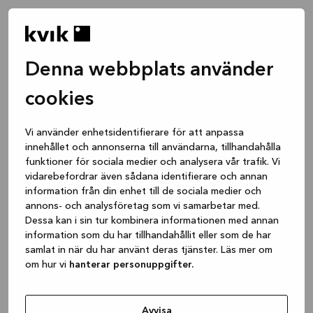
Denna webbplats använder
cookies
Vi använder enhetsidentifierare för att anpassa
innehållet och annonserna till användarna, tillhandahålla
funktioner för sociala medier och analysera vår trafik. Vi
vidarebefordrar även sådana identifierare och annan
information från din enhet till de sociala medier och
annons- och analysföretag som vi samarbetar med.
Dessa kan i sin tur kombinera informationen med annan
information som du har tillhandahållit eller som de har
samlat in när du har använt deras tjänster. Läs mer om
om hur vi
hanterar personuppgifter.
Application error: a client-side exception has occurred
while
loading
www.kvik.se
(see the browser console for more
Avvisa