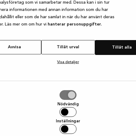
alysföretag som vi samarbetar med. Dessa kan i sin tur
nera informationen med annan information som du har
ndahållit eller som de har samlat in när du har använt deras
e exception has occurred
while loading
www.kvik.se
(see the browser
er. Läs mer om om hur vi
hanterar personuppgifter.
Avvisa
Tillåt urval
Tillåt alla
Visa detaljer
Nödvändig
Inställningar