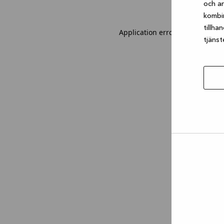
och an
kombi
tillha
Application error: a client-sid
tjänst
Tillåt
urval