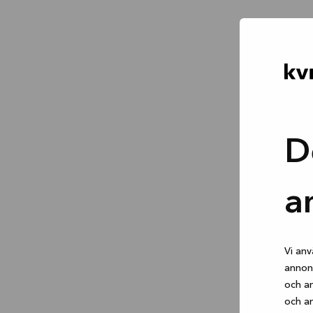
D
a
Vi anv
annons
och an
och an